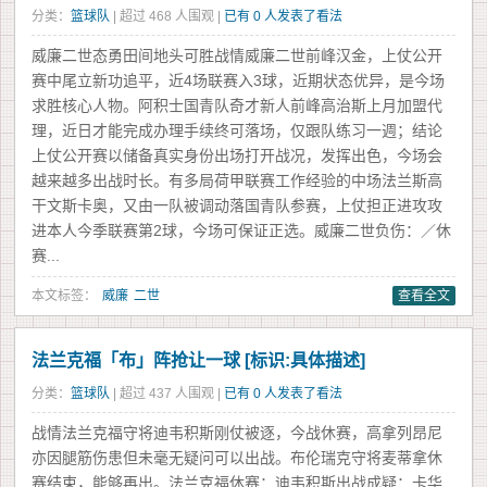
分类：
篮球队
| 超过 468 人围观 |
已有 0 人发表了看法
威廉二世态勇田间地头可胜战情威廉二世前峰汉金，上仗公开
赛中尾立新功追平，近4场联赛入3球，近期状态优异，是今场
求胜核心人物。阿积士国青队奇才新人前峰高治斯上月加盟代
理，近日才能完成办理手续终可落场，仅跟队练习一週；结论
上仗公开赛以储备真实身份出场打开战况，发挥出色，今场会
越来越多出战时长。有多局荷甲联赛工作经验的中场法兰斯高
干文斯卡奥，又由一队被调动落国青队参赛，上仗担正进攻攻
进本人今季联赛第2球，今场可保证正选。威廉二世负伤：／休
赛...
本文标签：
威廉
二世
查看全文
法兰克福「布」阵抢让一球 [标识:具体描述]
分类：
篮球队
| 超过 437 人围观 |
已有 0 人发表了看法
战情法兰克福守将迪韦积斯刚仗被逐，今战休赛，高拿列昂尼
亦因腿筋伤患但未毫无疑问可以出战。布伦瑞克守将麦蒂拿休
赛结束，能够再出。法兰克福休赛：迪韦积斯出战成疑：卡华