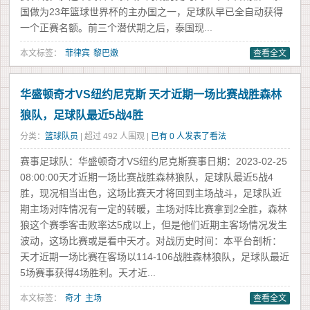
国做为23年篮球世界杯的主办国之一，足球队早已全自动获得
一个正赛名额。前三个潜伏期之后，泰国现...
本文标签：
菲律宾
黎巴嫩
查看全文
华盛顿奇才VS纽约尼克斯 天才近期一场比赛战胜森林
狼队，足球队最近5战4胜
分类：
篮球队员
| 超过 492 人围观 |
已有 0 人发表了看法
赛事足球队：华盛顿奇才VS纽约尼克斯赛事日期：2023-02-25
08:00:00天才近期一场比赛战胜森林狼队，足球队最近5战4
胜，现况相当出色，这场比赛天才将回到主场战斗，足球队近
期主场对阵情况有一定的转暖，主场对阵比赛拿到2全胜，森林
狼这个赛季客击败率达5成以上，但是他们近期主客场情况发生
波动，这场比赛或是看中天才。对战历史时间：本平台剖析：
天才近期一场比赛在客场以114-106战胜森林狼队，足球队最近
5场赛事获得4场胜利。天才近...
本文标签：
奇才
主场
查看全文