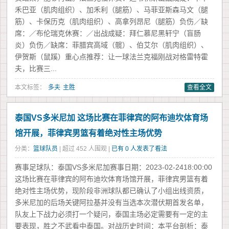
禾巴亚（肌肉组织）、加禾利（腿筋）、马菲亚斯森马文（腿
筋）、卡保历克（肌肉组织）、高拿列昂尼（腿筋）负伤／缺
席：／布伦瑞克休赛：／出战成疑：拜仁慕尼黑轩宁（盲肠
炎）负伤／缺席：菲腊宾高域（髋）、伯艾尔（肌肉组织）、
伊贺斯（鼠蹊）重心点推荐：让一球法兰克福刚战对格雷特霍
夫，比赛三...
本文标签：
多夫
主胜
查看全文
泰国VS多米尼加 这场比赛在菲律宾的阿布迪坎体育场
馆开展，菲律宾男篮有着绝对性主场优势
分类：
篮球队员
| 超过 452 人围观 |
已有 0 人发表了看法
赛事足球队：泰国VS多米尼加赛事日期：2023-02-2418:00:00
这场比赛在菲律宾的阿布迪坎体育场馆开展，菲律宾男篮有着
绝对性主场优势，现阶段非洲球队都已确认了小组出线资质，
多米尼加的后场关键阿拉基并没有当选本次潜伏期首发名单，
队友上下战力必须打一个疑问，泰国主场必定需要有一定的主
要表现，胜之不武看中泰国。对战历史时间：本平台剖析：泰