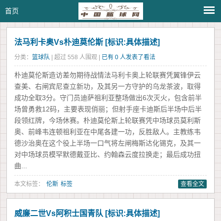
首页
法马利卡奥Vs朴迪莫伦斯 [标识:具体描述]
分类：
篮球队
| 超过 558 人围观 |
已有 0 人发表了看法
朴迪莫伦斯造访差勿期待战情法马利卡奥上轮联赛凭翼锋伊云
查美、右闸宾尼查立新功，及其另一方守护的乌龙茶波，取得
成功全取3分。守门员迪萨祖利亚整场做出6次灭火，包含前半
场曾勇救12码，主要表现俏丽；但射手座卡迪斯后半场中后半
段领红牌，今场休赛。朴迪莫伦斯上轮联赛凭中场球员莫利斯
奥、前峰韦连顿祖利亚在中尾各建一功，反胜敌人。主教练韦
德沙治奥在这个役上半场一口气将左闸梅斯达化锡克，及其一
对中场球员模罕默德戴亚比、约翰森云度拉换走；最后成功扭
曲...
本文标签：
伦斯
标签
查看全文
威廉二世Vs阿积士国青队 [标识:具体描述]