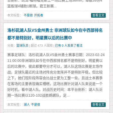
台剖析：达龙-福特福克斯上一场比赛上场38min，奉献35分4
篮板球4辅助1断球。君王新赛...
本文标签：
不是很
开拓者
查看全文
洛杉矶湖人队VS金州勇士 非洲球队如今在中西部排名
都不是特别好，明星赛以后的比赛中
分类：
篮球队员
| 超过 473 人围观 |
已有 0 人发表了看法
赛事足球队：洛杉矶湖人队VS金州勇士赛事日期：2023-02-24
11:00:00非洲球队如今在中西部排名都不是特别好，明星赛以
后的比赛中，彼此都要夺分才可以，湖人队这场比赛是主场作
战，足球队最近的主场对阵充分发挥并不是特别平稳，但比较
之下，她们现阶段阵容会比战士更为工整一些，且战士本赛季
在客场的主要表现确实槽糕，这场比赛针对湖人队来说是一个
好时机，看中湖人队。对战历史时间：本平台剖析：湖人队近
期一场比赛以120-102战胜鹈鹕队，足...
本文标签：
湖人
不是很
查看全文