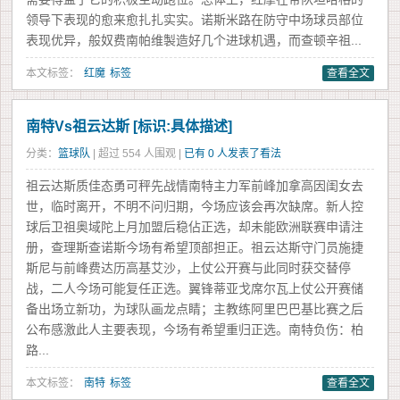
领导下表现的愈来愈扎扎实实。诺斯米路在防守中场球员部位
表现优异，般奴费南帕维製造好几个进球机遇，而查顿辛祖...
本文标签：
红魔
标签
查看全文
南特Vs祖云达斯 [标识:具体描述]
分类：
篮球队
| 超过 554 人围观 |
已有 0 人发表了看法
祖云达斯质佳态勇可秤先战情南特主力军前峰加拿高因闺女去
世，临时离开，不明不问归期，今场应该会再次缺席。新人控
球后卫祖奥域陀上月加盟后稳佔正选，却未能欧洲联赛申请注
册，查理斯查诺斯今场有希望顶部担正。祖云达斯守门员施捷
斯尼与前峰费达历高基艾沙，上仗公开赛与此同时获交替停
战，二人今场可能复任正选。翼锋蒂亚戈席尔瓦上仗公开赛储
备出场立新功，为球队画龙点睛；主教练阿里巴巴基比赛之后
公布感激此人主要表现，今场有希望重归正选。南特负伤：柏
路...
本文标签：
南特
标签
查看全文