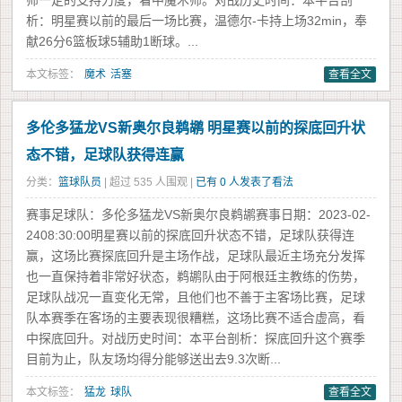
师一定的支持力度，看中魔术师。对战历史时间：本平台剖
析：明星赛以前的最后一场比赛，温德尔-卡持上场32min，奉
献26分6篮板球5辅助1断球。...
本文标签：
魔术
活塞
查看全文
多伦多猛龙VS新奥尔良鹈鹕 明星赛以前的探底回升状
态不错，足球队获得连赢
分类：
篮球队员
| 超过 535 人围观 |
已有 0 人发表了看法
赛事足球队：多伦多猛龙VS新奥尔良鹈鹕赛事日期：2023-02-
2408:30:00明星赛以前的探底回升状态不错，足球队获得连
赢，这场比赛探底回升是主场作战，足球队最近主场充分发挥
也一直保持着非常好状态，鹈鹕队由于阿根廷主教练的伤势，
足球队战况一直变化无常，且他们也不善于主客场比赛，足球
队本赛季在客场的主要表现很糟糕，这场比赛不适合虚高，看
中探底回升。对战历史时间：本平台剖析：探底回升这个赛季
目前为止，队友场均得分能够送出去9.3次断...
本文标签：
猛龙
球队
查看全文