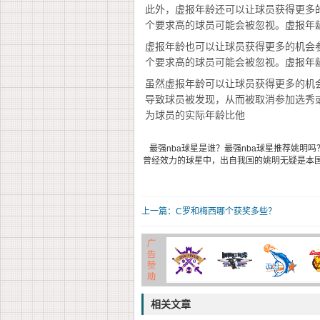
此外，虚报年龄还可以让球员获得更多的
个要求高的球员可能会被忽视。虚报年
虚报年龄也可以让球员获得更多的机会
个要求高的球员可能会被忽视。虚报年
虽然虚报年龄可以让球员获得更多的机
导致球员被发现，从而被取消参加选秀
为球员的实际年龄比他
最强nba球星是谁？最强nba球星推荐姚明
曾经效力的球星中，出自我国的姚明无疑是本国
上一篇：C罗和梅西哪个获奖多些？
相关文章