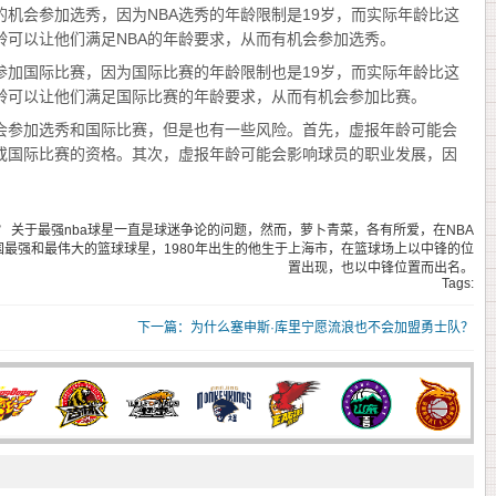
机会参加选秀，因为NBA选秀的年龄限制是19岁，而实际年龄比这
龄可以让他们满足NBA的年龄要求，从而有机会参加选秀。
参加国际比赛，因为国际比赛的年龄限制也是19岁，而实际年龄比这
龄可以让他们满足国际比赛的年龄要求，从而有机会参加比赛。
会参加选秀和国际比赛，但是也有一些风险。首先，虚报年龄可能会
或国际比赛的资格。其次，虚报年龄可能会影响球员的职业发展，因
吗？ 关于最强nba球星一直是球迷争论的问题，然而，萝卜青菜，各有所爱，在NBA
最强和最伟大的篮球球星，1980年出生的他生于上海市，在篮球场上以中锋的位
置出现，也以中锋位置而出名。
Tags:
下一篇：为什么塞申斯·库里宁愿流浪也不会加盟勇士队？