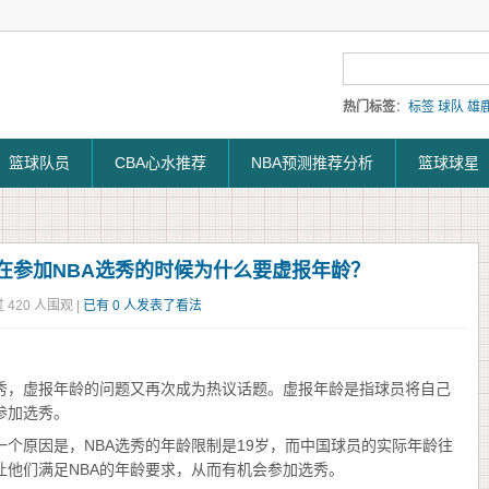
热门标签
：
标签
球队
雄
篮球队员
CBA心水推荐
NBA预测推荐分析
篮球球星
在参加NBA选秀的时候为什么要虚报年龄？
过 420 人围观 |
已有 0 人发表了看法
选秀，虚报年龄的问题又再次成为热议话题。虚报年龄是指球员将自己
参加选秀。
个原因是，NBA选秀的年龄限制是19岁，而中国球员的实际年龄往
让他们满足NBA的年龄要求，从而有机会参加选秀。